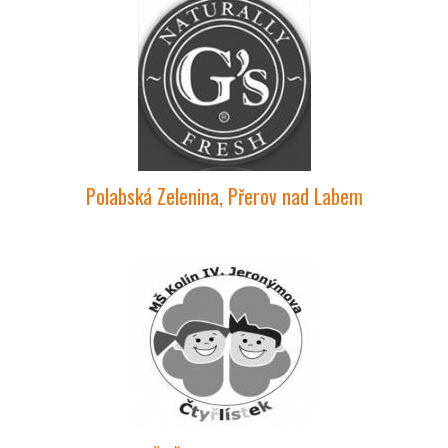
Polabská Zelenina, Přerov nad Labem