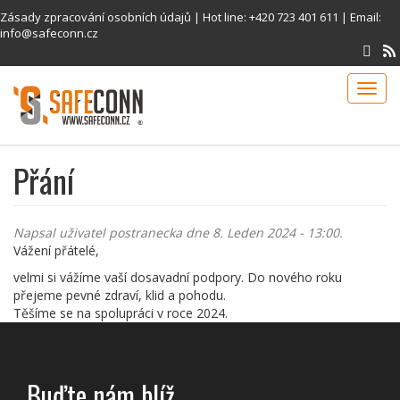
Přejít
Zásady zpracování osobních údajů
| Hot line:
+420 723 401 611
| Email:
k
info@safeconn.cz
hlavnímu
obsahu
Toggl
navig
Přání
Napsal uživatel
postranecka
dne 8. Leden 2024 - 13:00.
Vážení přátelé,
velmi si vážíme vaší dosavadní podpory. Do nového roku
přejeme pevné zdraví, klid a pohodu.
Těšíme se na spolupráci v roce 2024.
Buďte nám blíž