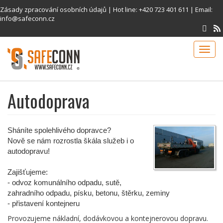
Přejít
Zásady zpracování osobních údajů
| Hot line:
+420 723 401 611
| Email:
k
info@safeconn.cz
hlavnímu
obsahu
Toggl
navig
Autodoprava
Sháníte spolehlivého dopravce?
Nově se nám rozrostla škála služeb i o
autodopravu!
Zajišťujeme:
- odvoz komunálního odpadu, sutě,
zahradního odpadu, písku, betonu, štěrku, zeminy
- přistavení kontejneru
Provozujeme nákladní, dodávkovou a kontejnerovou dopravu.