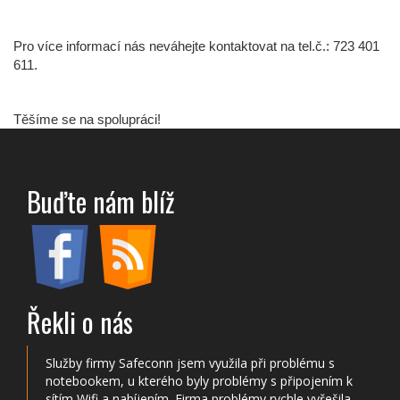
Pro více informací nás neváhejte kontaktovat na tel.č.: 723 401
611.
Těšíme se na spolupráci!
Buďte nám blíž
Řekli o nás
Služby firmy Safeconn jsem využila při problému s
notebookem, u kterého byly problémy s připojením k
sítím Wifi a nabíjením. Firma problémy rychle vyřešila,